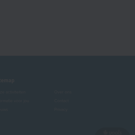
itemap
e activiteiten
Over ons
ormatie voor jou
Contact
euws
Privacy