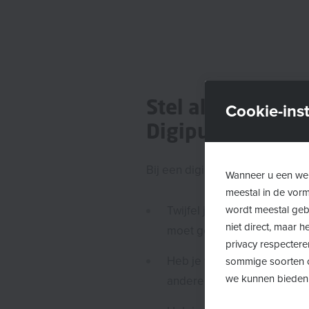
Stel al je digital
Cookie-inst
Digipunt in jouw
Bij een digipunt kun je met al je
Wanneer u een web
meestal in de vor
wordt meestal gebr
Twijfel je over apps, of ho
niet direct, maar
moet gebruiken?
privacy respectere
Heb je vragen over je smar
sommige soorten c
we kunnen bieden
andere digitale tools?