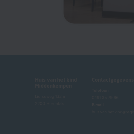
Huis van het kind
Contactgegevens
Middenkempen
Telefoon
Lierseweg 132 a
0491 35 79 96
2200 Herentals
E-mail
huis.van.het.kind@reg