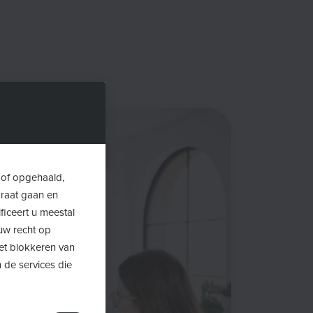
 of opgehaald,
araat gaan en
ficeert u meestal
uw recht op
Het blokkeren van
 de services die