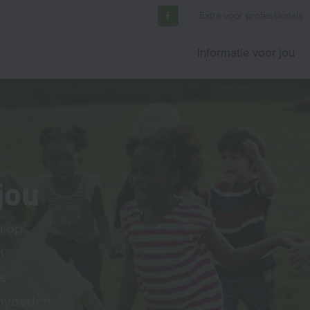
Extra voor professionals
Informatie voor jou
jou
m op
n
ie
opvoeden