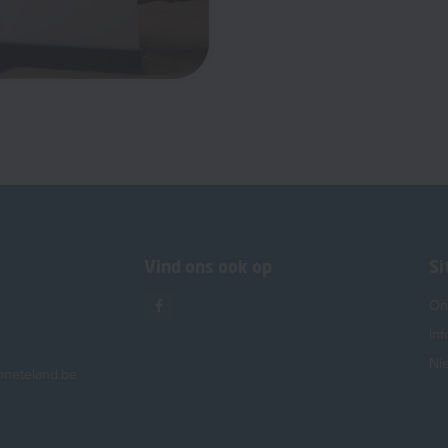
Vind ons ook op
S
Onz
Inf
Ni
ioneteland.be