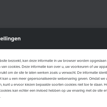
e vragen in het
ellingen
 buurt!
 digitale vragen terecht:
site bezoekt, kan deze informatie in uw browser worden opgeslaan
m van cookies. Deze informatie kan over u, uw voorkeuren of uw app
uikt om de site te laten werken zoals u verwacht. De informatie identi
e je een apparaat of website
 het kan u een meer gepersonaliseerde webervaring geven. Omdat we 
n, kunt u ervoor kiezen bepaalde soorten cookies niet toe te staan. 
tphone, computer, tablet of
ookies kan echter een invloed hebben op uw ervaring met de site en
.