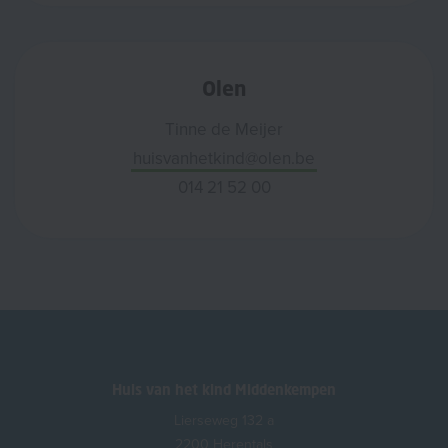
Olen
Tinne de Meijer
huisvanhetkind@olen.be
014 21 52 00
Huis van het kind Middenkempen
Lierseweg 132 a
2200 Herentals