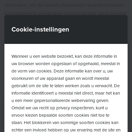
verbinden, om de sociale netwerken rondom kinderen
en gezinnen te versterken, gezien sociale steun breder
dan het eigen netwerk vaak een erg positieve bijdrage
Cookie-instellingen
levert aan de kwaliteit van opvoeden.
Zo wordt ons ‘Huis’ een plek waar gezinnen thuis
komen, ondersteuning vinden en waar plaats is voor
Wanneer u een website bezoekt, kan deze informatie in
overleg en onderlinge uitwisseling van
uw browser worden opgeslaan of opgehaald, meestal in
opvoedingsideeën, zowel tussen ouders, als tussen de
de vorm van cookies. Deze informatie kan over u, uw
samenwerkende partners.
voorkeuren of uw apparaat gaan en wordt meestal
gebruikt om de site te laten werken zoals u verwacht. De
informatie identificeert u meestal niet direct, maar het kan
u een meer gepersonaliseerde webervaring geven.
Omdat we uw recht op privacy respecteren, kunt u
ervoor kiezen bepaalde soorten cookies niet toe te
staan. Het blokkeren van sommige soorten cookies kan
echter een invloed hebben op uw ervaring met de site en