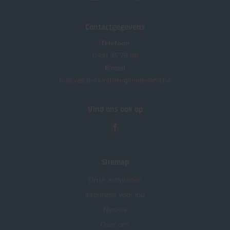
Contactgegevens
Telefoon
0491 35 79 96
E-mail
huis.van.het.kind@regioneteland.be
Vind ons ook op
Sitemap
Onze activiteiten
Informatie voor jou
Nieuws
Over ons