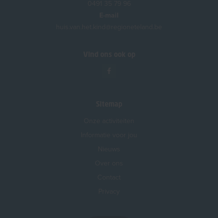
0491 35 79 96
E-mail
huis.van.het.kind@regioneteland.be
Vind ons ook op
Sitemap
Onze activiteiten
Informatie voor jou
Nieuws
Over ons
Contact
Privacy