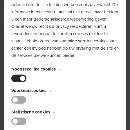
Lees meer
gebruikt om de site te laten werken zoals u verwacht. De
informatie identificeert u meestal niet direct, maar het kan
u een meer gepersonaliseerde webervaring geven.
Omdat we uw recht op privacy respecteren, kunt u
ervoor kiezen bepaalde soorten cookies niet toe te
staan. Het blokkeren van sommige soorten cookies kan
echter een invloed hebben op uw ervaring met de site en
de services die we kunnen bieden.
Noodzakelijke cookies
Deze cookies zijn noodzakelijk voor het functioneren van
Voorkeurscookies
de website en kunnen niet worden uitgeschakeld. Ze
worden meestal alleen ingesteld als reactie op acties die
Deze cookies, ook bekend als "functionaliteitscookies",
door u worden uitgevoerd en die neerkomen op een
Statistische cookies
2026/06/15
stellen een website in staat om keuzes die u in het
verzoek om services, zoals het instellen van uw
Maandplanning SpeelBabbels
verleden hebt gemaakt te onthouden, zoals welke taal u
privacyvoorkeuren, inloggen of het invullen van