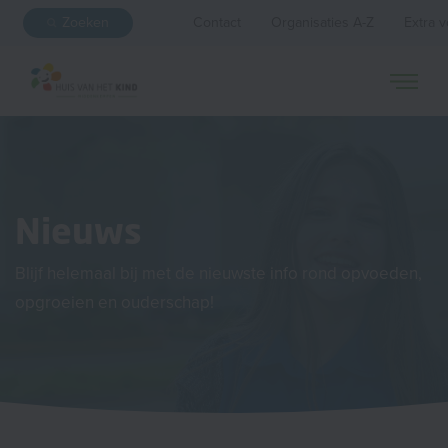
Zoeken
Contact
Organisaties A-Z
Extra v
Nieuws
Blijf helemaal bij met de nieuwste info rond opvoeden,
opgroeien en ouderschap!