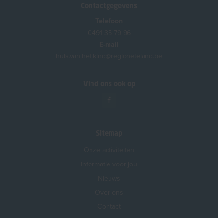
Contactgegevens
Telefoon
0491 35 79 96
E-mail
huis.van.het.kind@regioneteland.be
Vind ons ook op
Sitemap
Onze activiteiten
Informatie voor jou
Nieuws
Over ons
Contact