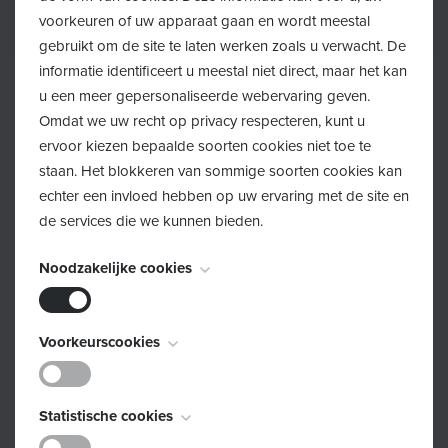
voorkeuren of uw apparaat gaan en wordt meestal
gebruikt om de site te laten werken zoals u verwacht. De
informatie identificeert u meestal niet direct, maar het kan
u een meer gepersonaliseerde webervaring geven.
Omdat we uw recht op privacy respecteren, kunt u
ervoor kiezen bepaalde soorten cookies niet toe te
staan. Het blokkeren van sommige soorten cookies kan
Wil jij ons project steunen?
echter een invloed hebben op uw ervaring met de site en
de services die we kunnen bieden.
Helaas volstaat de voorraad luiers die we inzamelen
niet om alle gezinnen verder te helpen. Daarom zijn we
Noodzakelijke cookies
steeds op zoek naar bijkomende hulp
.
Heb jij geen overschot aan luiers maar wil je toch graag
Deze cookies zijn noodzakelijk voor het functioneren van
Voorkeurscookies
de website en kunnen niet worden uitgeschakeld. Ze
helpen? Of doet jou vereniging, school of vzw graag
worden meestal alleen ingesteld als reactie op acties die
een actie voor een goed doel? Denk dan zeker aan ons
Deze cookies, ook bekend als "functionaliteitscookies",
door u worden uitgevoerd en die neerkomen op een
Statistische cookies
project!
stellen een website in staat om keuzes die u in het
verzoek om services, zoals het instellen van uw