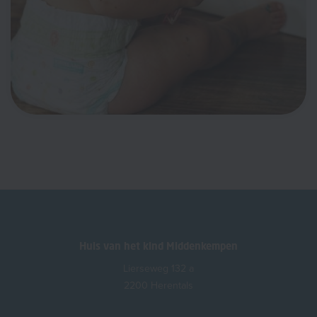
Huis van het kind Middenkempen
Lierseweg 132 a
2200 Herentals