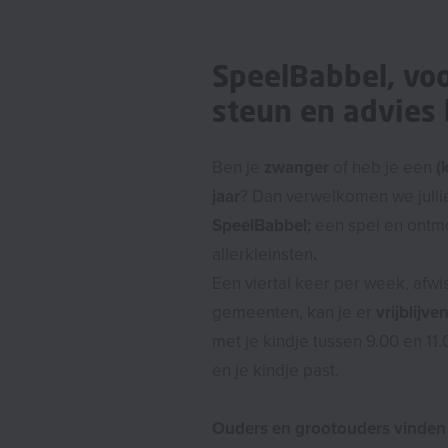
SpeelBabbel, voo
steun en advies b
Ben je
zwanger
of heb je een
(
jaar
? Dan verwelkomen we julli
SpeelBabbel;
een spel en ont
allerkleinsten
.
Een viertal keer per week, afwi
gemeenten, kan je er
vrijblijve
met je kindje tussen 9.00 en 11
en je kindje past.
Ouders en grootouders vinden 