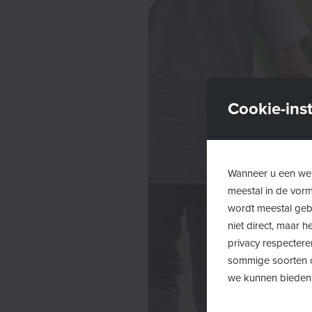
Cookie-inst
Wanneer u een web
meestal in de vor
wordt meestal gebr
niet direct, maar
privacy respectere
sommige soorten c
we kunnen bieden