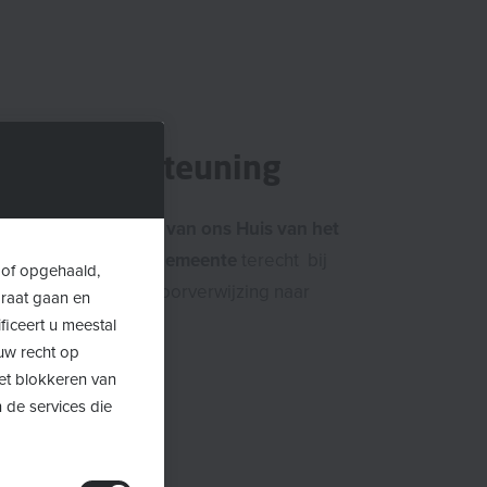
ngsondersteuning
e lokale afdelingen van ons Huis van het
nwoners van eigen gemeente
terecht bij
 of opgehaald,
 voor hulp en/of doorverwijzing naar
araat gaan en
n.
ficeert u meestal
uw recht op
Het blokkeren van
et Kind Herenthout
 de services die
et Kind Olen
et Kind Vorselaar