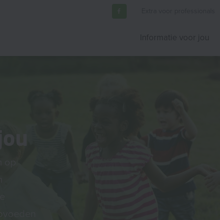
Extra voor professionals
Informatie voor jou
jou
m op
n
ie
opvoeden