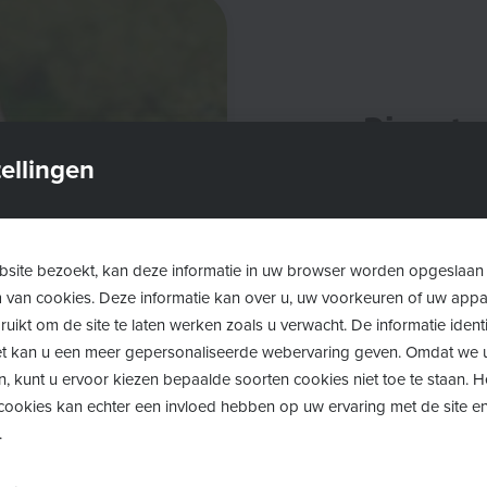
Dienst
Opvoedi
ellingen
Bij
onderstaand
kind,
kunnen
i
site bezoekt, kan deze informatie in uw browser worden opgeslaan
een medewerker
m van cookies. Deze informatie kan over u, uw voorkeuren of uw app
andere dienste
uikt om de site te laten werken zoals u verwacht. De informatie identi
 het kan u een meer gepersonaliseerde webervaring geven. Omdat we 
n, kunt u ervoor kiezen bepaalde soorten cookies niet toe te staan. 
Huis van h
ookies kan echter een invloed hebben op uw ervaring met de site en
.
Huis van h
Huis van h