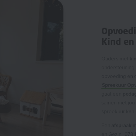
Opvoedi
Kind en
Ouders met
ki
ondersteuning 
opvoeding en de
Spreekuur Op
gaat een
pedag
samen met jou 
spreekuur kan e
Een
afspraak
m
en Gezin
078 