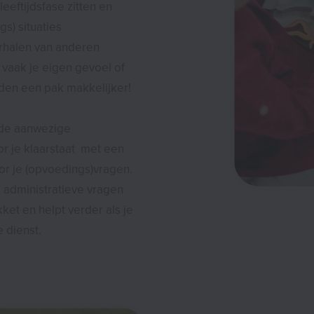
eeftijdsfase zitten en
s) situaties
erhalen van anderen
vaak je eigen gevoel of
den een pak makkelijker!
 de aanwezige
r je klaarstaat met een
oor je (opvoedings)vragen.
j administratieve vragen
et en helpt verder als je
 dienst.