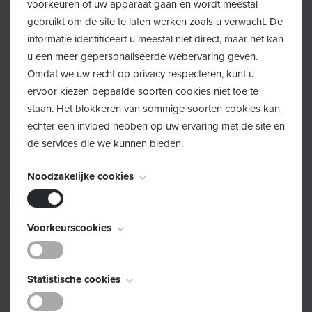
voorkeuren of uw apparaat gaan en wordt meestal
Voornaam
gebruikt om de site te laten werken zoals u verwacht. De
informatie identificeert u meestal niet direct, maar het kan
u een meer gepersonaliseerde webervaring geven.
Omdat we uw recht op privacy respecteren, kunt u
Achternaam
ervoor kiezen bepaalde soorten cookies niet toe te
staan. Het blokkeren van sommige soorten cookies kan
echter een invloed hebben op uw ervaring met de site en
E-mail
de services die we kunnen bieden.
Noodzakelijke cookies
Telefoon
Deze cookies zijn noodzakelijk voor het functioneren van
Voorkeurscookies
de website en kunnen niet worden uitgeschakeld. Ze
worden meestal alleen ingesteld als reactie op acties die
Opmerkingen
Deze cookies, ook bekend als "functionaliteitscookies",
door u worden uitgevoerd en die neerkomen op een
Statistische cookies
stellen een website in staat om keuzes die u in het
verzoek om services, zoals het instellen van uw