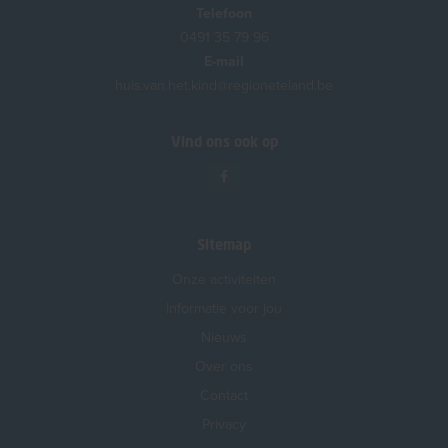
Telefoon
0491 35 79 96
E-mail
huis.van.het.kind@regioneteland.be
Vind ons ook op
Sitemap
Onze activiteiten
Informatie voor jou
Nieuws
Over ons
Contact
Privacy