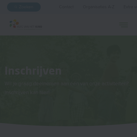
Zoeken
Contact
Organisaties A-Z
Extra v
Inschrijven
Wil je graag deelnemen aan één van onze activiteiten?
Inschrijven kan hier!