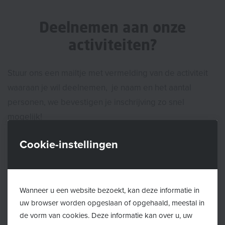
Deelnemen aan onze
activiteiten?
Stuur ons een mailtje met vermelding van de activiteit
waaraan je wil deelnemen, je naam en het aantal
personen, we bevestigen je inschrijving zo snel
mogelijk!
Cookie-instellingen
Inschrijvingsformulier
Activiteit
Wanneer u een website bezoekt, kan deze informatie in
uw browser worden opgeslaan of opgehaald, meestal in
de vorm van cookies. Deze informatie kan over u, uw