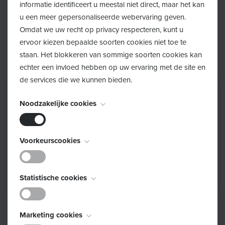
informatie identificeert u meestal niet direct, maar het kan
u een meer gepersonaliseerde webervaring geven.
Je kan vrij langskomen tussen 9 en 11 uur, wanneer het
Omdat we uw recht op privacy respecteren, kunt u
voor jou en je kindje best past.
ervoor kiezen bepaalde soorten cookies niet toe te
staan. Het blokkeren van sommige soorten cookies kan
echter een invloed hebben op uw ervaring met de site en
de services die we kunnen bieden.
Noodzakelijke cookies
Deze cookies zijn noodzakelijk voor het functioneren van
Voorkeurscookies
de website en kunnen niet worden uitgeschakeld. Ze
worden meestal alleen ingesteld als reactie op acties die
Deze cookies, ook bekend als "functionaliteitscookies",
door u worden uitgevoerd en die neerkomen op een
Statistische cookies
stellen een website in staat om keuzes die u in het
verzoek om services, zoals het instellen van uw
verleden hebt gemaakt te onthouden, zoals welke taal u
privacyvoorkeuren, inloggen of het invullen van
Deze cookies, ook bekend als "prestatiecookies",
verkiest, voor welke regio u weerrapporten wilt of wat
formulieren. U kunt uw browser zo instellen dat deze u
Marketing cookies