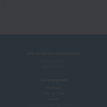
Huis van het kind Middenkempen
Lierseweg 132 a
2200 Herentals
Contactgegevens
Telefoon
0491 35 79 96
E-mail
huis.van.het.kind@regioneteland.be