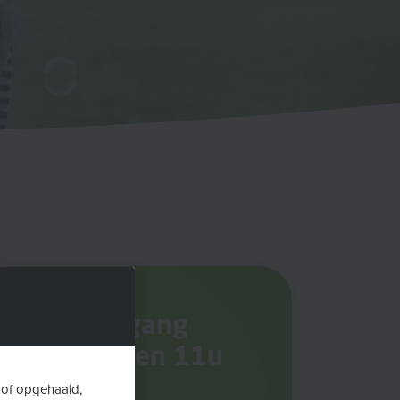
Vrije toegang
tussen 9 en 11u
 of opgehaald,