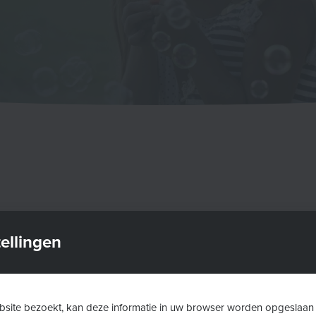
nsten
ellingen
aar
site bezoekt, kan deze informatie in uw browser worden opgeslaan