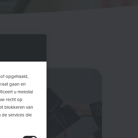
 of opgehaald,
araat gaan en
ficeert u meestal
uw recht op
Het blokkeren van
 de services die