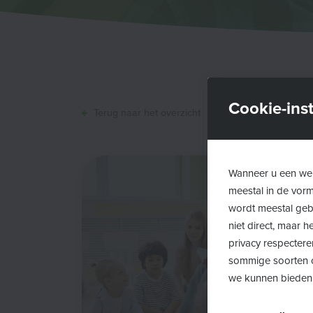
Cookie-inst
Terug naar het overzicht
Wanneer u een web
meestal in de vor
wordt meestal gebr
niet direct, maar
privacy respectere
sommige soorten c
we kunnen bieden